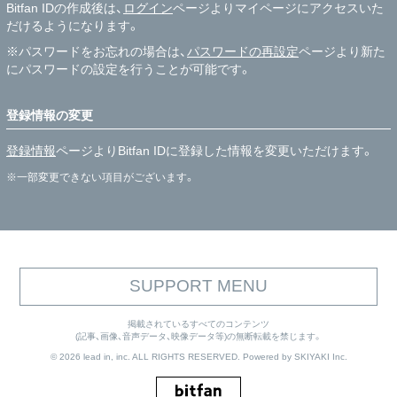
Bitfan IDの作成後は、
ログイン
ページよりマイページにアクセスいた
だけるようになります。
※パスワードをお忘れの場合は、
パスワードの再設定
ページより新た
にパスワードの設定を行うことが可能です。
登録情報の変更
登録情報
ページよりBitfan IDに登録した情報を変更いただけます。
※一部変更できない項目がございます。
SUPPORT MENU
掲載されているすべてのコンテンツ
(記事、画像、音声データ、映像データ等)の無断転載を禁じます。
© 2026 lead in, inc. ALL RIGHTS RESERVED. Powered by
SKIYAKI Inc.